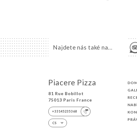
Najdete nás také na...
Piacere Pizza
DO
GAL
81 Rue Bobillot
REC
75013 Paris France
NAB
+33145235368
KON
PRÁ
CS