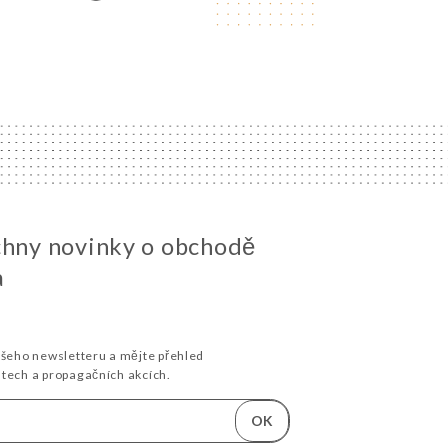
chny novinky o obchodě
a
ašeho newsletteru a mějte přehled
stech a propagačních akcích.
OK