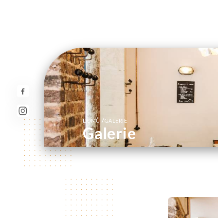
/
DOMŮ
GALERIE
Galerie