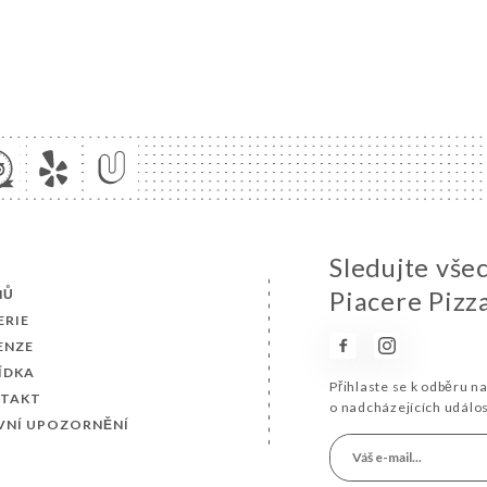
Sledujte vše
MŮ
Piacere Pizz
ERIE
ENZE
ÍDKA
Přihlaste se k odběru n
TAKT
o nadcházejících událo
VNÍ UPOZORNĚNÍ