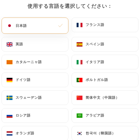
使用する言語を選択してください：
使用する言語を選択してください：
フランス語
フランス語
日本語
日本語
Piacere Pizza
英語
英語
スペイン語
スペイン語
カタルーニャ語
カタルーニャ語
イタリア語
イタリア語
レビュー件数 29
ドイツ語
ドイツ語
ポルトガル語
ポルトガル語
RESTAURANT ITALIEN
81 Rue Bobillot
スウェーデン語
スウェーデン語
简体中文（中国語）
简体中文（中国語）
75013 Paris France
ロシア語
ロシア語
アラビア語
アラビア語
オランダ語
オランダ語
한국어（韓国語）
한국어（韓国語）
弊社について