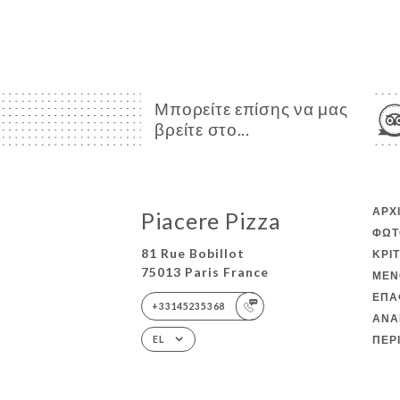
Μπορείτε επίσης να μας
βρείτε στο...
ΑΡΧ
Piacere Pizza
ΦΩΤ
81 Rue Bobillot
ΚΡΙ
75013 Paris France
ΜΕΝ
ΕΠΑ
+33145235368
ΑΝΑ
ΠΕΡ
EL