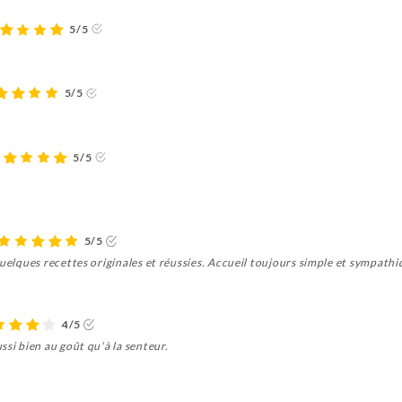
5/5
5/5
5/5
5/5
quelques recettes originales et réussies. Accueil toujours simple et sympathi
4/5
ssi bien au goût qu'à la senteur.