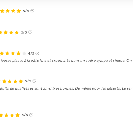
5/5
5/5
4/5
euses pizzas à la pâte fine et croquante dans un cadre sympa et simple. On d
5/5
duits de qualités et sont ainsi très bonnes. De même pour les déserts. Le ser
5/5