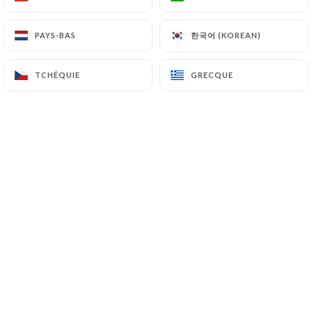
한국어 (KOREAN)
한국어 (KOREAN)
PAYS-BAS
PAYS-BAS
Camilla B. a noté
C
5/5
TCHÉQUIE
TCHÉQUIE
GRECQUE
GRECQUE
09/03/2020
•
10:32
Corina S. a noté
5/5
08/03/2020
•
02:58
Marouane E. a noté
M
4/5
Un endroit où on peut manger de
délicieuses pizzas à la pâte fine et
croquante dans un cadre sympa et simple.
On déplore toutefois les prix chers des