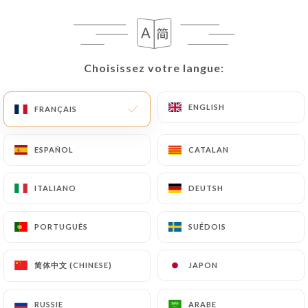
FR
MENU
Choisissez votre langue:
Choisissez votre langue:
ENGLISH
ENGLISH
FRANÇAIS
FRANÇAIS
/
ACCUEIL
LES AVIS
Les Avis
ESPAÑOL
ESPAÑOL
CATALAN
CATALAN
ITALIANO
ITALIANO
DEUTSH
DEUTSH
PORTUGUÊS
PORTUGUÊS
SUÉDOIS
SUÉDOIS
29 avis sur Uniiti
4.4 / 5
简体中文 (CHINESE)
简体中文 (CHINESE)
JAPON
JAPON
100% vrais avis, vérifiés.
RUSSIE
RUSSIE
ARABE
ARABE