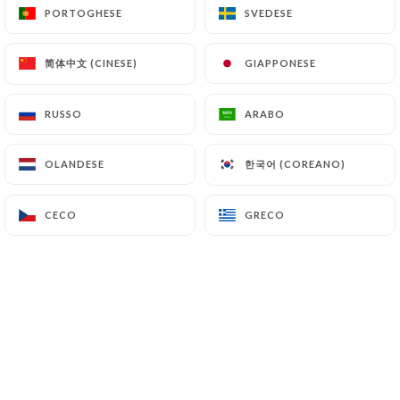
PORTOGHESE
PORTOGHESE
SVEDESE
SVEDESE
18.00€
简体中文 (CINESE)
简体中文 (CINESE)
GIAPPONESE
GIAPPONESE
15.00€
RUSSO
RUSSO
ARABO
ARABO
17.00€
한국어 (COREANO)
한국어 (COREANO)
OLANDESE
OLANDESE
CECO
CECO
GRECO
GRECO
10.50€
12.50€
1.00€