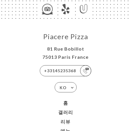
Piacere Pizza
81 Rue Bobillot
75013 Paris France
+33145235368
KO
홈
갤러리
리뷰
메뉴