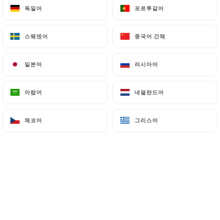
독일어
독일어
포르투갈어
포르투갈어
18.00€
스웨덴어
스웨덴어
중국어 간체
중국어 간체
15.00€
일본어
일본어
러시아어
러시아어
17.00€
아랍어
아랍어
네덜란드어
네덜란드어
체코어
체코어
그리스어
그리스어
10.50€
12.50€
1.00€